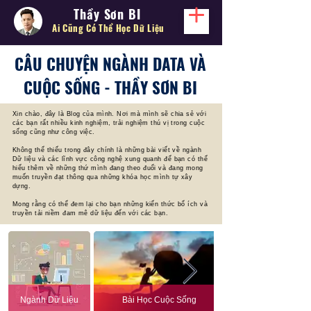
Thầy Sơn BI
Ai Cũng Có Thể
Học Dữ Liệu
CÂU CHUYỆN NGÀNH DATA VÀ
CUỘC SỐNG - THẦY SƠN BI
Xin chào, đây là Blog của mình. Nơi mà mình sẽ chia sẻ với
các bạn rất nhiều kinh nghiệm, trải nghiệm thú vị trong cuộc
sống cũng như công việc.
Không thể thiếu trong đây chính là những bài viết về ngành
Dữ liệu và các lĩnh vực công nghệ xung quanh để bạn có thể
hiểu thêm về những thứ mình đang theo đuổi và đang mong
muốn truyền đạt thông qua những khóa học mình tự xây
dựng.
Mong rằng có thể đem lại cho bạn những kiến thức bổ ích và
truyền tải niềm đam mê dữ liệu đến với các bạn.
Ngành Dữ Liệu
Bài Học Cuộc Sống