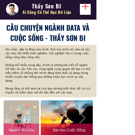
Thầy Sơn BI
Ai Cũng Có Thể
Học Dữ Liệu
CÂU CHUYỆN NGÀNH DATA VÀ
CUỘC SỐNG - THẦY SƠN BI
Xin chào, đây là Blog của mình. Nơi mà mình sẽ chia sẻ với
các bạn rất nhiều kinh nghiệm, trải nghiệm thú vị trong cuộc
sống cũng như công việc.
Không thể thiếu trong đây chính là những bài viết về ngành
Dữ liệu và các lĩnh vực công nghệ xung quanh để bạn có thể
hiểu thêm về những thứ mình đang theo đuổi và đang mong
muốn truyền đạt thông qua những khóa học mình tự xây
dựng.
Mong rằng có thể đem lại cho bạn những kiến thức bổ ích và
truyền tải niềm đam mê dữ liệu đến với các bạn.
Ngành Dữ Liệu
Bài Học Cuộc Sống