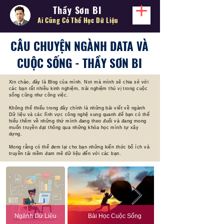
Thầy Sơn BI
Ai Cũng Có Thể
Học Dữ Liệu
CÂU CHUYỆN NGÀNH DATA VÀ
CUỘC SỐNG - THẦY SƠN BI
Xin chào, đây là Blog của mình. Nơi mà mình sẽ chia sẻ với
các bạn rất nhiều kinh nghiệm, trải nghiệm thú vị trong cuộc
sống cũng như công việc.
Không thể thiếu trong đây chính là những bài viết về ngành
Dữ liệu và các lĩnh vực công nghệ xung quanh để bạn có thể
hiểu thêm về những thứ mình đang theo đuổi và đang mong
muốn truyền đạt thông qua những khóa học mình tự xây
dựng.
Mong rằng có thể đem lại cho bạn những kiến thức bổ ích và
truyền tải niềm đam mê dữ liệu đến với các bạn.
Ngành Dữ Liệu
Bài Học Cuộc Sống