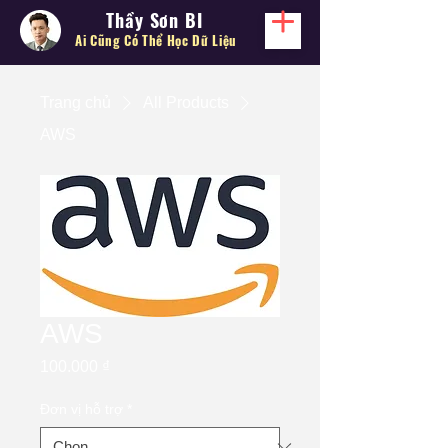
Thầy Sơn BI
Ai Cũng Có Thể
Học Dữ Liệu
Trang chủ
All Products
AWS
AWS
Giá
100.000 ₫
Đơn vị hỗ trợ
*