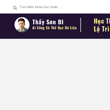
Học T
Thầy Sơn BI
Lộ Tr
Ai Cũng Có Thể
Học Dữ Liệu