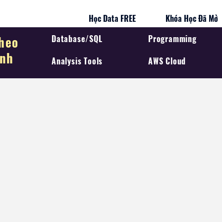
Học Data FREE
Khóa Học Đã Mở
heo
Database/SQL
Programming
ình
Analysis Tools
AWS Cloud