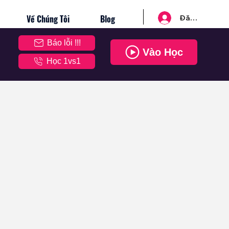
Về Chúng Tôi
Blog
Đăng nhập
Báo lỗi !!!
Vào Học
Học 1vs1