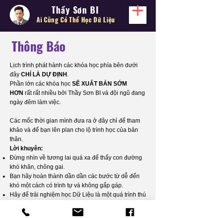
Thầy Sơn BI
Ai Cũng Có Thể
Học Dữ Liệu
Thông Báo
Lịch trình phát hành các khóa học phía bên dưới
đây
CHỈ LÀ DỰ ĐỊNH
.
Phần lớn các khóa học
SẼ XUẤT BẢN SỚM
HƠN
rất rất nhiều bởi Thầy Sơn BI và đội ngũ đang
ngày đêm làm việc.
Các mốc thời gian mình đưa ra ở đây chỉ để tham
khảo và để bạn lên plan cho lộ trình học của bản
thân.
Lời khuyên:
Đừng nhìn về tương lai quá xa để thấy con đường
khó khăn, chông gai.
Bạn hãy hoàn thành dần dần các bước từ dễ đến
khó một cách có trình tự và không gấp gáp.
Hãy để trải nghiệm học Dữ Liệu là một quá trình thú
vị, vui vẻ và thoải mái nhất có thể, khi đó bạn sẽ
tiếp thu kiến thức một cách sâu sắc và tự nhiên.