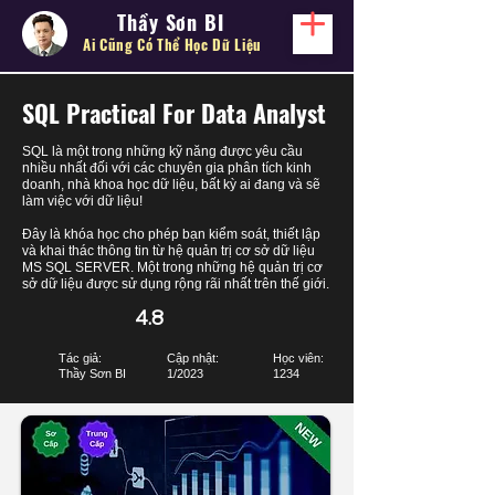
Thầy Sơn BI
Ai Cũng Có Thể
Học Dữ Liệu
SQL Practical For Data Analyst
SQL là một trong những kỹ năng được yêu cầu
nhiều nhất đối với các chuyên gia phân tích kinh
doanh, nhà khoa học dữ liệu, bất kỳ ai đang và sẽ
làm việc với dữ liệu!
Đây là khóa học cho phép bạn kiểm soát, thiết lập
và khai thác thông tin từ hệ quản trị cơ sở dữ liệu
MS SQL SERVER. Một trong những hệ quản trị cơ
sở dữ liệu được sử dụng rộng rãi nhất trên thế giới.
4.8
Tác giả:
Cập nhật:
Học viên:
Thầy Sơn BI
1/2023
1234