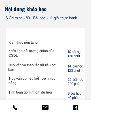
Nội dung khóa học
8 Chương - 80+ Bài học - 11 giờ thực hành
Kiến thức nền tảng
Khởi Tạo đối tượng chính của
10 bài học
CSDL
136 phút
Truy vấn và thao tác dữ liệu cơ
14 bài học
bản
123 phút
Truy vấn dữ liệu kết hợp nhiều
15 bài học
bảng
120 phút
Tính toán gom nhóm dữ liệu
9 bài học
40 phút
Xử lý Subqueries, CTEs và View
12 bài học
126 phút
Mở Rộng: Biểu thức và Hàm phổ
7 bài học
biến
43
phút