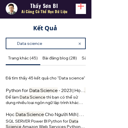
Thầy Sơn BI
Ai Cũng Có Thể
Học Dữ Liệu
Kết Quả
Trang khác (45)
Bài đăng blog (28)
Sản phẩm (2)
Đã tìm thấy 45 kết quả cho "Data science"
Python for
Data Science
- 2023 | Học
Data
Để làm
Data Science
thì bạn có thể sử
dụng nhiều loại ngôn ngữ lập trình khác
nhau.
Học
Data Science
Cho Người Mới | Thầy Sơn BI
SQL SERVER Power BI Python for
Data
Science
Amazon Web Services Python