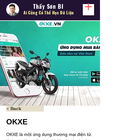
Thầy Sơn BI
Ai Cũng Có Thể
Học Dữ Liệu
< Back
OKXE
OKXE là một ứng dụng thương mại điện tử.