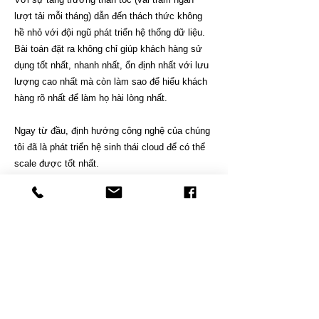
lượt tải mỗi tháng) dẫn đến thách thức không
hề nhỏ với đội ngũ phát triển hệ thống dữ liệu.
Bài toán đặt ra không chỉ giúp khách hàng sử
dụng tốt nhất, nhanh nhất, ổn định nhất với lưu
lượng cao nhất mà còn làm sao để hiểu khách
hàng rõ nhất để làm họ hài lòng nhất.
Ngay từ đầu, định hướng công nghệ của chúng
tôi đã là phát triển hệ sinh thái cloud để có thể
scale được tốt nhất.
Vì vậy, rất nhiều Services đã được đưa vào áp
dụng trong quá trình xây dựng nền tảng của
chúng tôi như Sendbird, Firebase, Google
Analytics 4, Amazon Quick Sight, AWS
Instance, S3, AWS Glue...
Tuy nhiên, việc sử dụng nhiều nền tảng cloud
đến từ các nhà cung cấp khác nhau cũng dẫn
đến một thử thách về tích hợp hệ thống để đưa