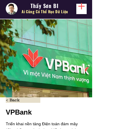
Thầy Sơn BI
Ai Cũng Có Thể
Học Dữ Liệu
< Back
VPBank
Triển khai nền tảng Điện toán đám mây