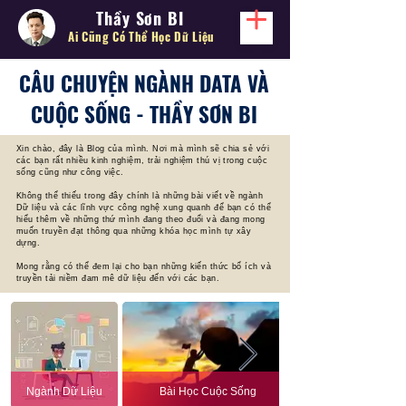
Thầy Sơn BI
Ai Cũng Có Thể
Học Dữ Liệu
CÂU CHUYỆN NGÀNH DATA VÀ
CUỘC SỐNG - THẦY SƠN BI
Xin chào, đây là Blog của mình. Nơi mà mình sẽ chia sẻ với
các bạn rất nhiều kinh nghiệm, trải nghiệm thú vị trong cuộc
sống cũng như công việc.
Không thể thiếu trong đây chính là những bài viết về ngành
Dữ liệu và các lĩnh vực công nghệ xung quanh để bạn có thể
hiểu thêm về những thứ mình đang theo đuổi và đang mong
muốn truyền đạt thông qua những khóa học mình tự xây
dựng.
Mong rằng có thể đem lại cho bạn những kiến thức bổ ích và
truyền tải niềm đam mê dữ liệu đến với các bạn.
Ngành Dữ Liệu
Bài Học Cuộc Sống