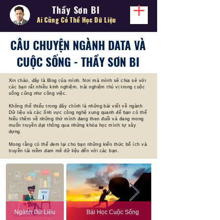
Thầy Sơn BI
Ai Cũng Có Thể
Học Dữ Liệu
CÂU CHUYỆN NGÀNH DATA VÀ
CUỘC SỐNG - THẦY SƠN BI
Xin chào, đây là Blog của mình. Nơi mà mình sẽ chia sẻ với
các bạn rất nhiều kinh nghiệm, trải nghiệm thú vị trong cuộc
sống cũng như công việc.
Không thể thiếu trong đây chính là những bài viết về ngành
Dữ liệu và các lĩnh vực công nghệ xung quanh để bạn có thể
hiểu thêm về những thứ mình đang theo đuổi và đang mong
muốn truyền đạt thông qua những khóa học mình tự xây
dựng.
Mong rằng có thể đem lại cho bạn những kiến thức bổ ích và
truyền tải niềm đam mê dữ liệu đến với các bạn.
Ngành Dữ Liệu
Bài Học Cuộc Sống