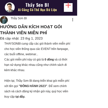
Thầy Sơn BI
Ai Cũng Có Thể
Học Dữ Liệu
Thầy Sơn BI
HƯỚNG DẪN KÍCH HOẠT GÓI
THÀNH VIÊN MIỄN PHÍ
Đã cập nhật:
23 thg 1, 2023
THAYSONBI cung cấp các gói thành viên miễn phí 
cho học viên thông qua các EVENT trên fanpage, 
các buổi offline, webinar...
Các gói miễn phí này có giá là 
0 đồng 
và có thời 
hạn sử dụng khác nhau cũng như chính sách đi 
kèm khác nhau.
Hiện tại, Thầy Sơn BI đang triển khai gói miễn phí 
với tên gọi 
"ĐỒNG HÀNH 2023"
. Để xem chính 
sách và cách đăng ký nhận gói này, quý học viên 
truy cập 
tại đây.