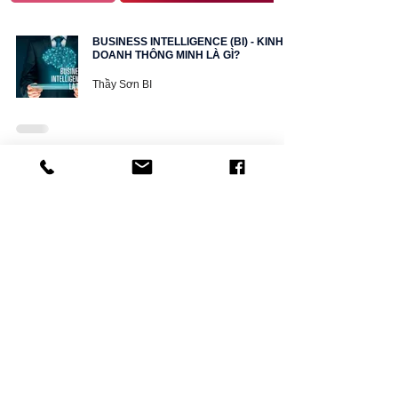
BUSINESS INTELLIGENCE (BI) - KINH
DOANH THÔNG MINH LÀ GÌ?
Thầy Sơn BI
DATA ANALYST VÀ BUSINESS
ANALYST, BẠN SẼ THEO ĐUỔI NGÀNH
NÀO?
Thầy Sơn BI