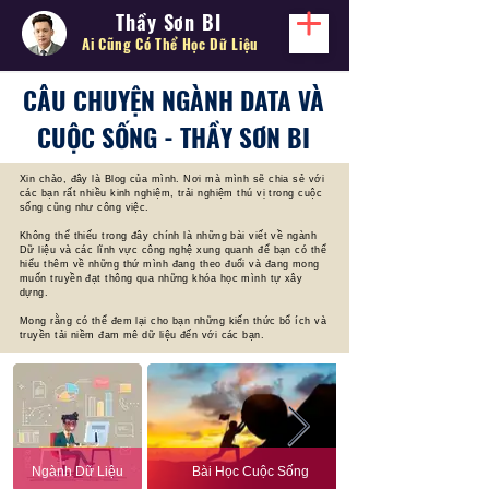
Thầy Sơn BI
Ai Cũng Có Thể
Học Dữ Liệu
CÂU CHUYỆN NGÀNH DATA VÀ
CUỘC SỐNG - THẦY SƠN BI
Xin chào, đây là Blog của mình. Nơi mà mình sẽ chia sẻ với
các bạn rất nhiều kinh nghiệm, trải nghiệm thú vị trong cuộc
sống cũng như công việc.
Không thể thiếu trong đây chính là những bài viết về ngành
Dữ liệu và các lĩnh vực công nghệ xung quanh để bạn có thể
hiểu thêm về những thứ mình đang theo đuổi và đang mong
muốn truyền đạt thông qua những khóa học mình tự xây
dựng.
Mong rằng có thể đem lại cho bạn những kiến thức bổ ích và
truyền tải niềm đam mê dữ liệu đến với các bạn.
Ngành Dữ Liệu
Bài Học Cuộc Sống