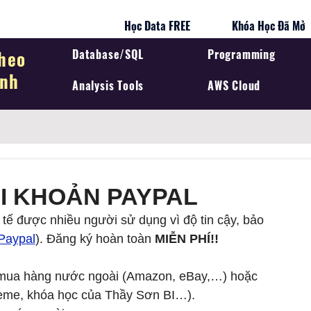
Học Data FREE
Khóa Học Đã Mở
heo
Database/SQL
Programming
ình
Analysis Tools
AWS Cloud
I KHOẢN PAYPAL
 tế được nhiều người sử dụng vì độ tin cậy, bảo 
Paypal
). Đăng ký hoàn toàn 
MIỄN PHÍ!!
 mua hàng nước ngoài (Amazon, eBay,…) hoặc 
theme, khóa học của Thầy Sơn BI…).