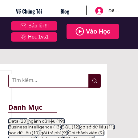
Về Chúng Tôi
Blog
Đăng nhập
Báo lỗi !!!
Vào Học
Học 1vs1
Danh Mục
20 bài đăng
19 bài đăng
Data
(20)
ngành dữ liệu
(19)
13 bài đăng
12 bài đăng
11 bài đăng
Business Intelligence
(13)
SQL
(12)
cơ sở dữ liệu
(11)
10 bài đăng
9 bài đăng
9 bài đăng
học dữ liệu
(10)
gói trả phí
(9)
Gói thành viên
(9)