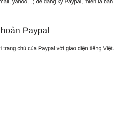
mail, yahoo…) để đăng ký Paypal, miễn là bạn 
 khoản Paypal
i trang chủ của Paypal với giao diện tiếng Việt. 