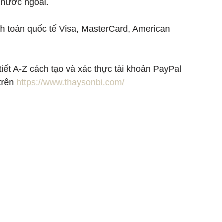
 nước ngoài.
nh toán quốc tế Visa, MasterCard, American 
iết A-Z cách tạo và xác thực tài khoản PayPal 
rên 
https://www.thaysonbi.com/