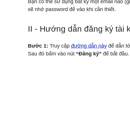
Bạn có thể sử dụng bất kỳ một email nào (g
sẽ nhớ password để vào khi cần thiết.
II - Hướng dẫn đăng ký tài
Bước 1:
 Truy cập 
đường dẫn này
 để dẫn tớ
Sau đó bấm vào nút 
“Đăng ký”
 để bắt đầu.