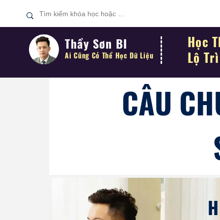
Học T
Thầy Sơn BI
Lộ Tr
Ai Cũng Có Thể
Học Dữ Liệu
CÂU CH
H