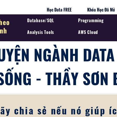
Học Data FREE
Khóa Học Đã Mở
heo
Database/SQL
Programming
ình
Analysis Tools
AWS Cloud
UYỆN NGÀNH DATA
SỐNG - THẦY SƠN 
ãy chia sẻ nếu nó giúp í