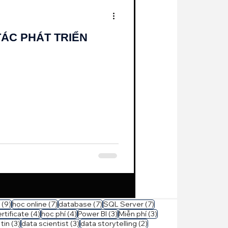
ÁC PHÁT TRIỂN
9 bài đăng
7 bài đăng
7 bài đăng
7 bài đăng
(9)
học online
(7)
database
(7)
SQL Server
(7)
bài đăng
4 bài đăng
4 bài đăng
3 bài đăng
3 bài đăng
rtificate
(4)
học phí
(4)
Power BI
(3)
Miễn phí
(3)
3 bài đăng
3 bài đăng
2 bài đăng
tin
(3)
data scientist
(3)
data storytelling
(2)