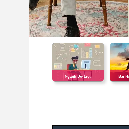
Ngành Dữ Liệu
Bài H
Bài Học Thành Công
Côn