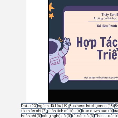
20 bài đăng
19 bài đăng
13
Data
(20)
ngành dữ liệu
(19)
Business Intelligence
(13)
S
7 bài đăng
6 bài đăng
6 
tải miễn phí
(7)
phân tích dữ liệu
(6)
free download
(6)
da
3 bài đăng
3 bài đăng
3 bài đăng
hoàn phí
(3)
công nghệ số
(3)
tài sản số
(3)
Thanh toán k