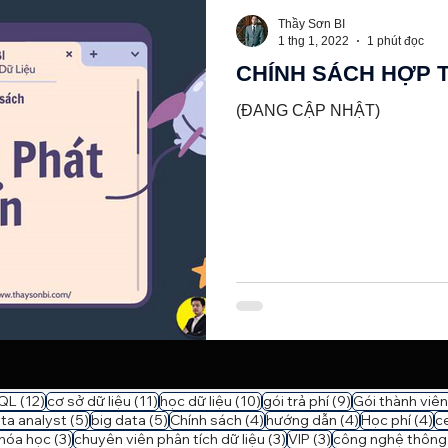
Thầy Sơn BI
1 thg 1, 2022
1 phút đọc
CHÍNH SÁCH HỢP T
(ĐANG CẬP NHẬT)
 bài đăng
12 bài đăng
11 bài đăng
10 bài đăng
9 bài đăng
QL
(12)
cơ sở dữ liệu
(11)
học dữ liệu
(10)
gói trả phí
(9)
Gói thành viên
bài đăng
5 bài đăng
5 bài đăng
4 bài đăng
4 bài đăng
4 
ta analyst
(5)
big data
(5)
Chính sách
(4)
hướng dẫn
(4)
Học phí
(4)
ce
3 bài đăng
3 bài đăng
3 bài đăng
hóa học
(3)
chuyên viên phân tích dữ liệu
(3)
VIP
(3)
công nghệ thông 