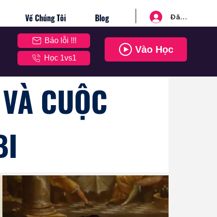
Về Chúng Tôi
Blog
Đăng nhập
Báo lỗi !!!
Vào Học
Học 1vs1
 VÀ CUỘC
BI
ch