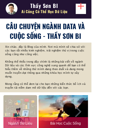
Thầy Sơn BI
Ai Cũng Có Thể
Học Dữ Liệu
CÂU CHUYỆN NGÀNH DATA VÀ
CUỘC SỐNG - THẦY SƠN BI
Xin chào, đây là Blog của mình. Nơi mà mình sẽ chia sẻ với
các bạn rất nhiều kinh nghiệm, trải nghiệm thú vị trong cuộc
sống cũng như công việc.
Không thể thiếu trong đây chính là những bài viết về ngành
Dữ liệu và các lĩnh vực công nghệ xung quanh để bạn có thể
hiểu thêm về những thứ mình đang theo đuổi và đang mong
muốn truyền đạt thông qua những khóa học mình tự xây
dựng.
Mong rằng có thể đem lại cho bạn những kiến thức bổ ích và
truyền tải niềm đam mê dữ liệu đến với các bạn.
Ngành Dữ Liệu
Bài Học Cuộc Sống