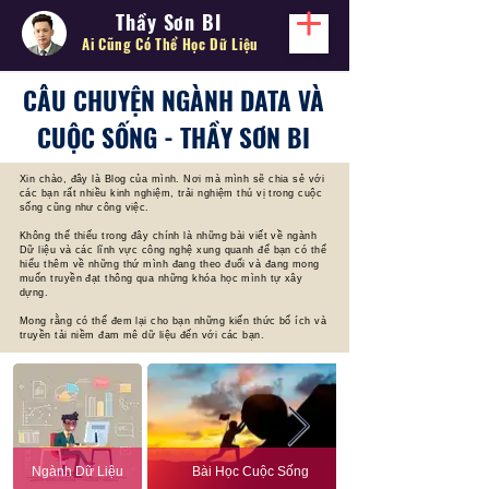
Thầy Sơn BI
Ai Cũng Có Thể
Học Dữ Liệu
CÂU CHUYỆN NGÀNH DATA VÀ
CUỘC SỐNG - THẦY SƠN BI
Xin chào, đây là Blog của mình. Nơi mà mình sẽ chia sẻ với
các bạn rất nhiều kinh nghiệm, trải nghiệm thú vị trong cuộc
sống cũng như công việc.
Không thể thiếu trong đây chính là những bài viết về ngành
Dữ liệu và các lĩnh vực công nghệ xung quanh để bạn có thể
hiểu thêm về những thứ mình đang theo đuổi và đang mong
muốn truyền đạt thông qua những khóa học mình tự xây
dựng.
Mong rằng có thể đem lại cho bạn những kiến thức bổ ích và
truyền tải niềm đam mê dữ liệu đến với các bạn.
Ngành Dữ Liệu
Bài Học Cuộc Sống