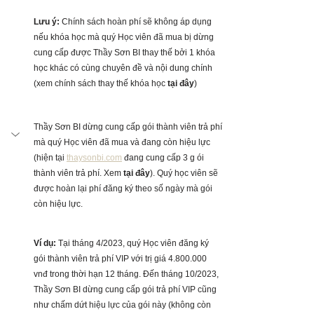
Lưu ý:
 Chính sách hoàn phí sẽ không áp dụng 
nếu khóa học mà quý Học viên đã mua bị dừng 
cung cấp được Thầy Sơn BI thay thế bởi 1 khóa 
học khác có cùng chuyên đề và nội dung chính 
(xem chính sách thay thế khóa học 
tại đây
)
Thầy Sơn BI dừng cung cấp gói thành viên trả phí 
mà quý Học viên đã mua và đang còn hiệu lực 
(hiện tại 
thaysonbi.com
 đang cung cấp 3 g ói 
thành viên trả phí. Xem 
tại đây
). Quý học viên sẽ 
được hoàn lại phí đăng ký theo số ngày mà gói 
còn hiệu lực.
Ví dụ:
 Tại tháng 4/2023, quý Học viên đăng ký 
gói thành viên trả phí VIP với trị giá 4.800.000 
vnđ trong thời hạn 12 tháng. Đến tháng 10/2023, 
Thầy Sơn BI dừng cung cấp gói trả phí VIP cũng 
như chấm dứt hiệu lực của gói này (không còn 