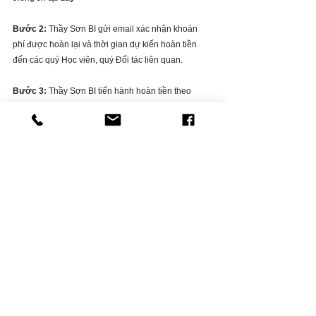
Bước 2:
 Thầy Sơn BI gửi email xác nhận khoản 
phí được hoàn lại và thời gian dự kiến hoàn tiền 
đến các quý Học viên, quý Đối tác liên quan.
Bước 3:
 Thầy Sơn BI tiến hành hoàn tiền theo 
đúng email xác nhận đã gửi ở bước 2.
Bước 4:
 Hoàn tất thủ tục hoàn phí
III. Thời gian xử lý hoàn phí
Khi có yêu cầu hoàn phí được thông qua (đáp ứng 
các điều kiện hoàn phí được nêu rõ trong văn bản 
này), thời gian để Thầy Sơn BI xử lý và hoàn phí lại 
cho quý Học viên và quý Đối tác nhiều nhất là trong 
vòng 30 ngày tính từ thời điểm yêu cầu hoàn phí 
được thông qua (có email xác nhận từ Thầy Sơn BI 