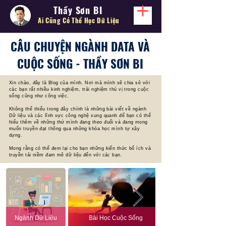
Thầy Sơn BI
Ai Cũng Có Thể
Học Dữ Liệu
CÂU CHUYỆN NGÀNH DATA VÀ
CUỘC SỐNG - THẦY SƠN BI
Xin chào, đây là Blog của mình. Nơi mà mình sẽ chia sẻ với
các bạn rất nhiều kinh nghiệm, trải nghiệm thú vị trong cuộc
sống cũng như công việc.
Không thể thiếu trong đây chính là những bài viết về ngành
Dữ liệu và các lĩnh vực công nghệ xung quanh để bạn có thể
hiểu thêm về những thứ mình đang theo đuổi và đang mong
muốn truyền đạt thông qua những khóa học mình tự xây
dựng.
Mong rằng có thể đem lại cho bạn những kiến thức bổ ích và
truyền tải niềm đam mê dữ liệu đến với các bạn.
Ngành Dữ Liệu
Bài Học Cuộc Sống