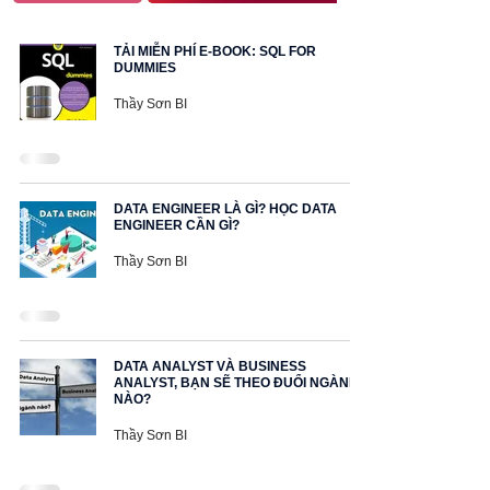
TẢI MIỄN PHÍ E-BOOK: SQL FOR
DUMMIES
Thầy Sơn BI
DATA ENGINEER LÀ GÌ? HỌC DATA
ENGINEER CẦN GÌ?
Thầy Sơn BI
DATA ANALYST VÀ BUSINESS
ANALYST, BẠN SẼ THEO ĐUỔI NGÀNH
NÀO?
Thầy Sơn BI