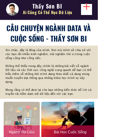
Thầy Sơn BI
Ai Cũng Có Thể
Học Dữ Liệu
CÂU CHUYỆN NGÀNH DATA VÀ
CUỘC SỐNG - THẦY SƠN BI
Xin chào, đây là Blog của mình. Nơi mà mình sẽ chia sẻ với
các bạn rất nhiều kinh nghiệm, trải nghiệm thú vị trong cuộc
sống cũng như công việc.
Không thể thiếu trong đây chính là những bài viết về ngành
Dữ liệu và các lĩnh vực công nghệ xung quanh để bạn có thể
hiểu thêm về những thứ mình đang theo đuổi và đang mong
muốn truyền đạt thông qua những khóa học mình tự xây
dựng.
Mong rằng có thể đem lại cho bạn những kiến thức bổ ích và
truyền tải niềm đam mê dữ liệu đến với các bạn.
Ngành Dữ Liệu
Bài Học Cuộc Sống