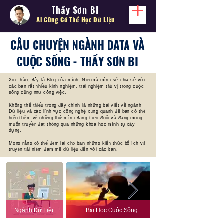
Thầy Sơn BI
Ai Cũng Có Thể
Học Dữ Liệu
CÂU CHUYỆN NGÀNH DATA VÀ
CUỘC SỐNG - THẦY SƠN BI
Xin chào, đây là Blog của mình. Nơi mà mình sẽ chia sẻ với
các bạn rất nhiều kinh nghiệm, trải nghiệm thú vị trong cuộc
sống cũng như công việc.
Không thể thiếu trong đây chính là những bài viết về ngành
Dữ liệu và các lĩnh vực công nghệ xung quanh để bạn có thể
hiểu thêm về những thứ mình đang theo đuổi và đang mong
muốn truyền đạt thông qua những khóa học mình tự xây
dựng.
Mong rằng có thể đem lại cho bạn những kiến thức bổ ích và
truyền tải niềm đam mê dữ liệu đến với các bạn.
Ngành Dữ Liệu
Bài Học Cuộc Sống