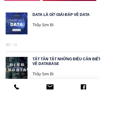
DATA LÀ GÌ? GIẢI ĐÁP VỀ DATA
Thầy Sơn BI
TẤT TẦN TẬT NHỮNG ĐIỀU CẦN BIẾT
VỀ DATABASE
Thầy Sơn BI
TÌM HIỂU TABLEAU, CÔNG CỤ BI SỐ 1
HIỆN NAY
Thầy Sơn BI