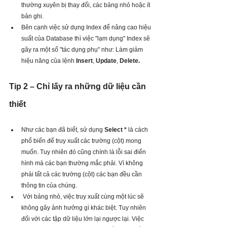
thường xuyên bị thay đổi, các bảng nhỏ hoặc ít 
bản ghi.
Bên cạnh việc sử dụng Index để nâng cao hiệu 
suất của Database thì việc "lạm dụng" Index sẽ 
gây ra một số "tác dụng phụ" như: Làm giảm 
hiệu năng của lệnh 
Insert
, 
Update
, 
Delete.
Tip 2 – Chỉ lấy ra những dữ liệu cần 
thiết
Như các bạn đã biết, sử dụng 
Select * 
là cách 
phổ biến để truy xuất các trường (cột) mong 
muốn. Tuy nhiên đó cũng chính là lỗi sai điển 
hình mà các bạn thường mắc phải. Vì không 
phải tất cả các trường (cột) các bạn đều cần 
thông tin của chúng.
 Với bảng nhỏ, việc truy xuất cùng một lúc sẽ 
không gây ảnh hưởng gì khác biệt. Tuy nhiên 
đối với các tập dữ liệu lớn lại ngược lại. Việc 