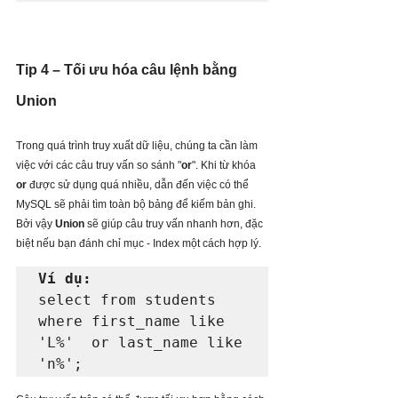
Tip 4 – Tối ưu hóa câu lệnh bằng 
Union
Trong quá trình truy xuất dữ liệu, chúng ta cần làm 
việc với các câu truy vấn so sánh "
or
". Khi từ khóa 
or 
được sử dụng quá nhiều, dẫn đến việc có thể 
MySQL sẽ phải tìm toàn bộ bảng để kiếm bản ghi. 
Bởi vậy 
Union 
sẽ giúp câu truy vấn nhanh hơn, đặc 
biệt nếu bạn đánh chỉ mục - Index một cách hợp lý.
Ví dụ:
select from students 
where first_name like  
'L%'  or last_name like 
'n%';