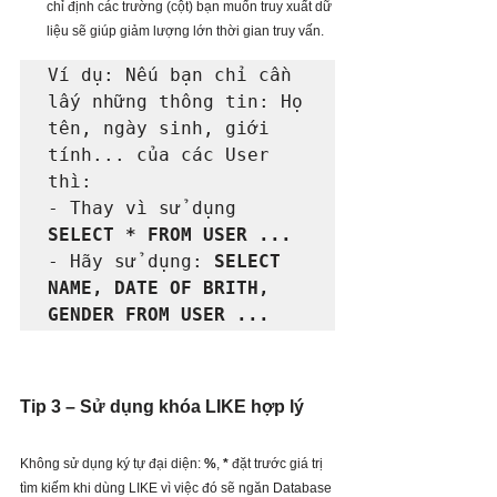
chỉ định các trường (cột) bạn muốn truy xuất dữ 
liệu sẽ giúp giảm lượng lớn thời gian truy vấn.
Ví dụ: Nếu bạn chỉ cần 
lấy những thông tin: Họ 
tên, ngày sinh, giới 
tính... của các User 
thì:

- Thay vì sử dụng 
SELECT * FROM USER ... 
- Hãy sử dụng: 
SELECT 
NAME, DATE OF BRITH, 
GENDER FROM USER ...
Tip 3 – Sử dụng khóa LIKE hợp lý
Không sử dụng ký tự đại diện: 
%
, 
*
 đặt trước giá trị 
tìm kiếm khi dùng LIKE vì việc đó sẽ ngăn Database 