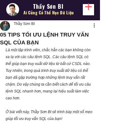
Thầy Sơn BI
Ai Cũng Có Thể
Học Dữ Liệu
Thầy Sơn BI
05 TIPS TỐI ƯU LỆNH TRUY VẤN
SQL CỦA BẠN
Là một lập trình viên, chắc hẳn các bạn không còn 
xa lạ với các câu lệnh SQL. Các câu lệnh SQL có 
thể giúp bạn truy xuất dữ liệu từ bất cứ CSDL nào. 
Tuy nhiên, trong quá trình truy xuất dữ liệu có thể 
bạn đã gặp trường hợp những lệnh truy vấn rất 
chậm. Do vậy chúng ta cần biết cách để tối ưu câu 
lệnh SQL nhanh hơn, mang lại hiệu suất làm việc 
cao hơn.
Ở bài viết này, Thầy Sơn BI sẽ trình bày một số mẹo 
giúp tối ưu truy vấn SQL của bạn!