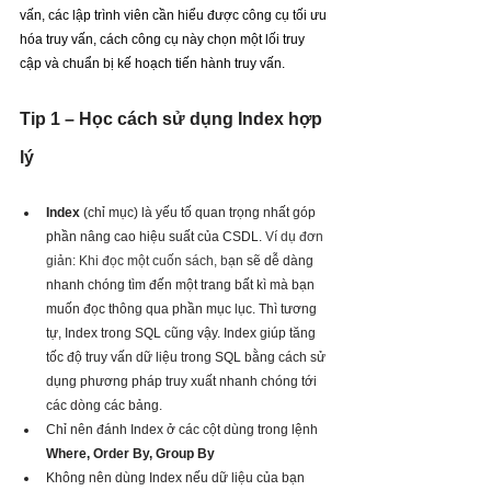
vấn, các lập trình viên cần hiểu được công cụ tối ưu 
hóa truy vấn, cách công cụ này chọn một lối truy 
cập và chuẩn bị kế hoạch tiến hành truy vấn. 
Tip 1 – Học cách sử dụng Index hợp 
lý
Index 
(chỉ mục) là yếu tố quan trọng nhất góp 
phần nâng cao hiệu suất của CSDL. 
Ví dụ đơn 
giản: Khi đọc một cuốn sách, b
ạn sẽ dễ dàng 
nhanh chóng tìm đến một trang bất kì mà bạn 
muốn đọc thông qua phần mục lục. Thì tương 
tự, Index trong SQL cũng vậy. Index giúp tăng 
tốc độ truy vấn dữ liệu trong SQL bằng cách sử 
dụng phương pháp truy xuất nhanh chóng tới 
các dòng các bảng.
Chỉ nên đánh Index ở các cột dùng trong lệnh 
Where, Order By, Group By
Không nên dùng Index nếu dữ liệu của bạn 