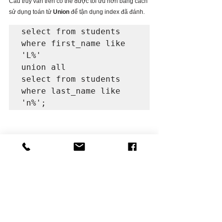
Câu truy vấn trên có thể được tối ưu hơn bằng cách 
sử dụng toán tử
 Union
 để tận dụng index đã đánh.
select from students 
where first_name like 
'L%' 

union all 

select from students 
where last_name like 
'n%';
Tip 5 – Sử dụng Stored Procedure 
thay cho các truy vấn phức tạp
Cuối cùng, để tối ưu truy vấn SQL, bạn nên sử 
dụng Stored Procedure thay cho những câu truy 
vấn phức tạp. Vì Stored Procedure thực thi mã 
nhanh hơn và giảm tải băng thông.