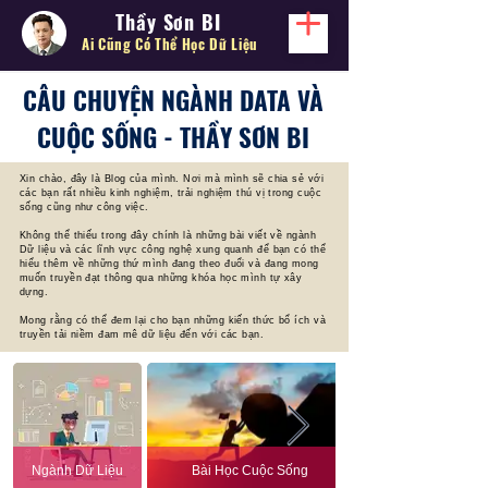
Thầy Sơn BI
Ai Cũng Có Thể
Học Dữ Liệu
CÂU CHUYỆN NGÀNH DATA VÀ
CUỘC SỐNG - THẦY SƠN BI
Xin chào, đây là Blog của mình. Nơi mà mình sẽ chia sẻ với
các bạn rất nhiều kinh nghiệm, trải nghiệm thú vị trong cuộc
sống cũng như công việc.
Không thể thiếu trong đây chính là những bài viết về ngành
Dữ liệu và các lĩnh vực công nghệ xung quanh để bạn có thể
hiểu thêm về những thứ mình đang theo đuổi và đang mong
muốn truyền đạt thông qua những khóa học mình tự xây
dựng.
Mong rằng có thể đem lại cho bạn những kiến thức bổ ích và
truyền tải niềm đam mê dữ liệu đến với các bạn.
Ngành Dữ Liệu
Bài Học Cuộc Sống